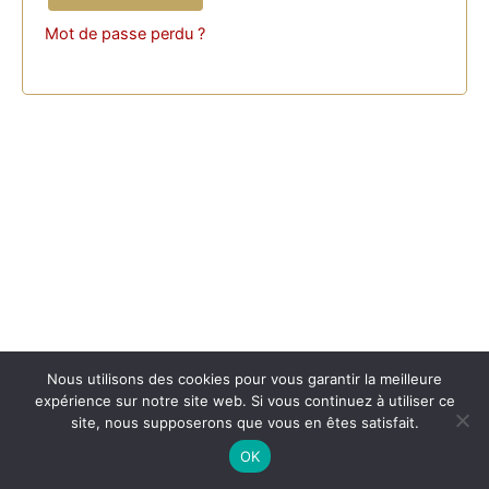
Mot de passe perdu ?
Nous utilisons des cookies pour vous garantir la meilleure
expérience sur notre site web. Si vous continuez à utiliser ce
Copyright © 2026 maktabamasr.com | Propulsé par
Thème
site, nous supposerons que vous en êtes satisfait.
WordPress Astra
OK