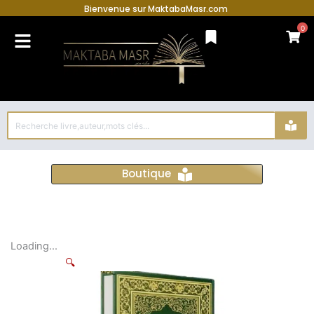
Bienvenue sur MaktabaMasr.com
0
Search
...
Boutique
Loading...
🔍