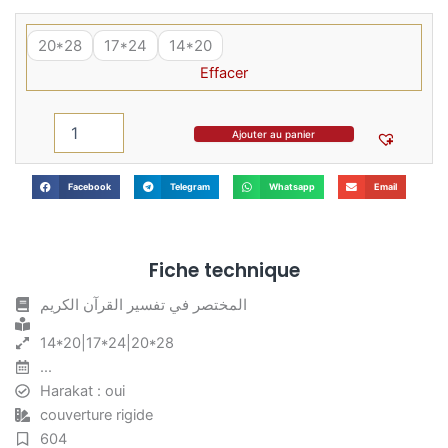
de
quantité
prix :
de
20*28
17*24
14*20
12,00 €
المختصر
à
Effacer
في
22,50 €
تفسير
القرآن
Ajouter au panier
الكريم
-
Al
Facebook
Telegram
Whatsapp
Email
Mukhtasar
Fi
Tafsir
Al
Fiche technique
Qur'an
Al-
المختصر في تفسير القرآن الكريم
Karim
14*20|17*24|20*28
...
Harakat : oui
couverture rigide
604