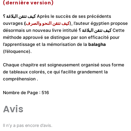
(dernière version)
كيف تتقن البلاغة ؟
Après le succès de ses précédents
ouvrages
(
كيف تتقن النحو والصرف
), l’auteur égyptien propose
désormais un nouveau livre intitulé
كيف تتقن البلاغة ؟
Cette
méthode approuvé se distingue par son efficacité pour
l’apprentissage et la mémorisation de la
balagha
(l’éloquence).
Chaque chapitre est soigneusement organisé sous forme
de tableaux colorés, ce qui facilite grandement la
compréhension .
Nombre de Page : 516
Avis
Il n’y a pas encore d’avis.