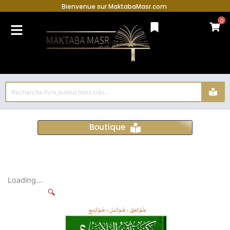
Bienvenue sur MaktabaMasr.com
0
Search
...
Boutique
Loading...
🔍