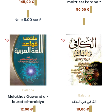
145,00
€
maîtriser l’arabe ?
Ajouter au panier
90,00
€
Ajouter au panier
Note
5.00
sur 5
Balagha
Balagha
Mulakhas Qawarid al-
lourat al-arabiya
الكافي في البلاغة
12,00
€
18,00
€