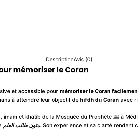
Description
Avis (0)
pour mémoriser le Coran
sive et accessible pour
mémoriser le Coran facilemen
ans à atteindre leur objectif de
hifdh du Coran
avec ri
m
, imam et khatîb de la Mosquée du Prophète ﷺ à Médine, connu pour ses ouvrages
ie
متون طالب العلم
. Son expérience et sa clarté rendent c