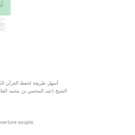
أسهل طريقة لحفظ القرآن الك
الشيخ (عبد المحسن بن محمد الق)
verture souple