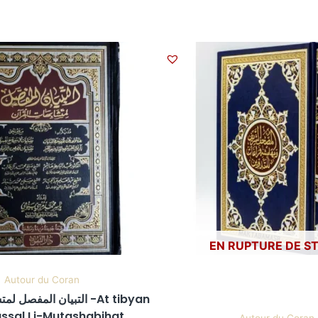
EN RUPTURE DE S
Autour du Coran
التبيان المفص -At tibyan
ssal Li-Mutashabihat
Autour du Coran