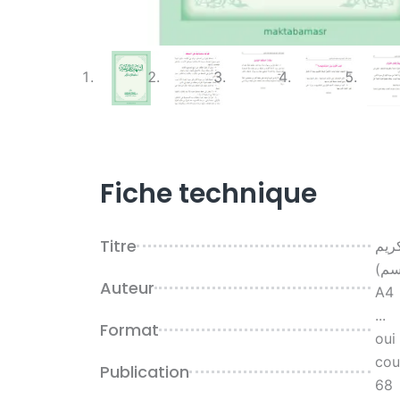
Fiche technique
Titre
ريم
اسم
Auteur
A4
...
Format
oui
cou
Publication
68