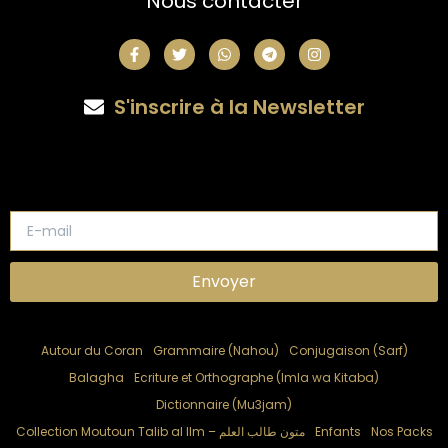
Nous contacter
F
T
W
T
I
a
w
h
e
n
c
i
a
l
s
e
t
t
e
t
S'inscrire à la Newsletter
b
t
s
g
a
o
e
a
r
g
o
r
p
a
r
k
p
m
a
-
m
f
E-
mail
Envoyer
Autour du Coran
Grammaire (Nahou)
Conjugaison (Sarf)
Balagha
Ecriture et Orthographe (Imla wa Kitaba)
Dictionnaire (Mu3jam)
Collection Moutoun Talib al Ilm – متون طالب العلم
Enfants
Nos Packs