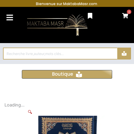
Bienvenue sur MaktabaMasr.com
0
Search
...
Boutique
Loading...
🔍