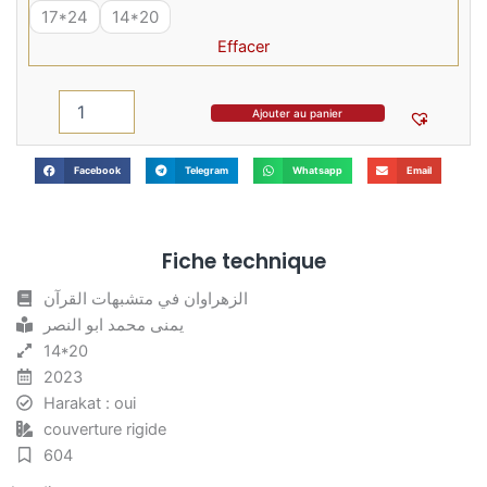
de
17*24
14*20
12,00 €
الزهراوان
à
Effacer
في
16,00 €
متشبهات
القرآن
Ajouter au panier
-
Mushaf
Al-
Facebook
Telegram
Whatsapp
Email
Zahrawan
Fiche technique
الزهراوان في متشبهات القرآن
يمنى محمد ابو النصر
14*20
2023
Harakat : oui
couverture rigide
604