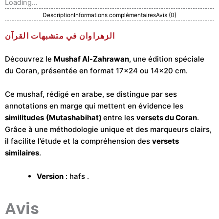
Loading...
Description
Informations complémentaires
Avis (0)
الزهراوان في متشبهات القرآن
Découvrez le
Mushaf Al-Zahrawan
, une édition spéciale
du Coran, présentée en format 17×24 ou 14×20 cm.
Ce mushaf, rédigé en arabe, se distingue par ses
annotations en marge qui mettent en évidence les
similitudes
(Mutashabihat)
entre les
versets du Coran
.
Grâce à une méthodologie unique et des marqueurs clairs,
il facilite l’étude et la compréhension des
versets
similaires
.
Version
: hafs .
Avis