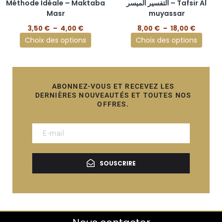
Méthode Idéale – Maktaba
التفسير الميسر – Tafsir Al
page
page
Masr
muyassar
du
du
3,50
€
–
4,00
€
8,00
€
–
18,00
€
produit
produit
Choix des options
Choix des options
ABONNEZ-VOUS ET RECEVEZ LES
DERNIÈRES NOUVEAUTÉS ET TOUTES NOS
OFFRES.
SOUSCRIRE