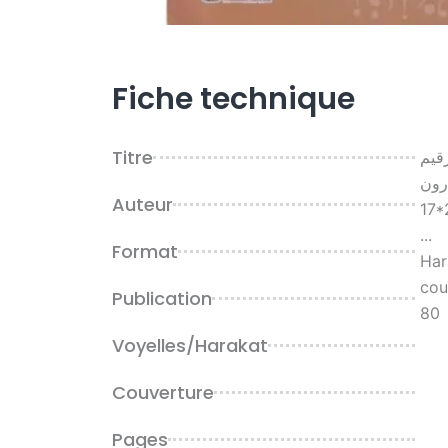
Fiche technique
Titre
رقيم
رون
Auteur
17*
...
Format
Har
cou
Publication
80
Voyelles/Harakat
Couverture
Pages