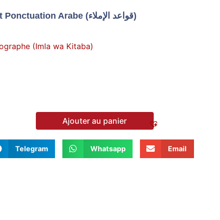
Règles D’Orthographe Et Ponctuation Arabe (قواعد الإملاء)
hographe (Imla wa Kitaba)
Ajouter au panier
Telegram
Whatsapp
Email