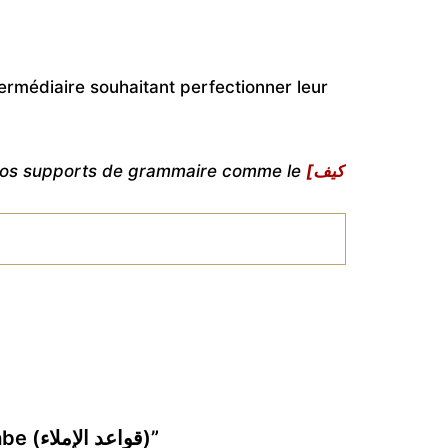
termédiaire souhaitant perfectionner leur
à nos supports de grammaire comme le
[كيف
Soyez le premier à laisser votre avis sur “Règles d’Orthographe et Ponctuation Arabe (قواعد الإملاء)”