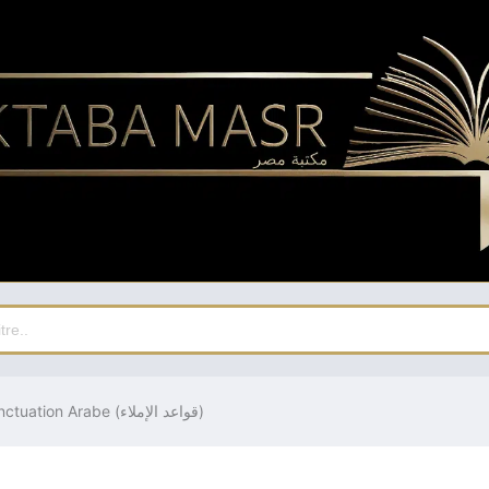
Règles d’Orthographe et Ponctuation Arabe (قواعد الإملاء)