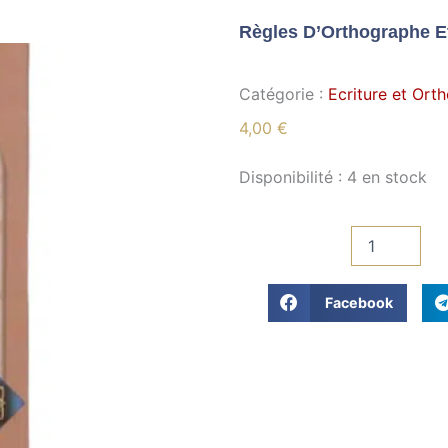
Catégorie :
Ecriture et Ort
4,00
€
quantité
Disponibilité :
4 en stock
de
Règles
d'Orthographe
et
Ponctuation
Arabe
Facebook
(قواعد
الإملاء)