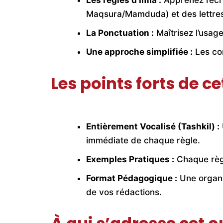
Les règles d’Imla :
Apprenez l’écri
Maqsura/Mamduda) et des lettres 
La Ponctuation :
Maîtrisez l’usag
Une approche simplifiée :
Les con
Les points forts de cet
Entièrement Vocalisé (Tashkil) :
immédiate de chaque règle.
Exemples Pratiques :
Chaque règle
Format Pédagogique :
Une organi
de vos rédactions.