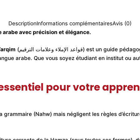
Description
Informations complémentaires
Avis (0)
ue arabe avec précision et élégance.
Tarqim
(قواعد الإملاء وعلامات الترقيم) est un guide pédagogique complet dédié à la maîtrise de
 langue arabe. Que vous soyez étudiant en institut ou au
 essentiel pour votre appre
a grammaire (Nahw) mais négligent les règles d’écritur